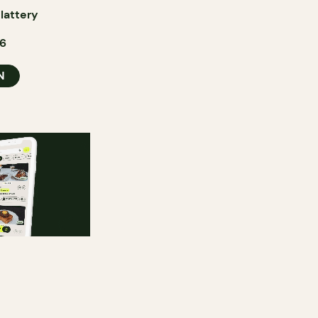
lattery
26
N