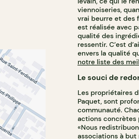
levain, ce qui le r
viennoiseries, quan
vrai beurre et des 
est réalisée avec p
qualité des ingrédi
ressentir. C’est d’
envers la qualité q
notre liste des me
Le souci de redo
Les propriétaires d
Paquet, sont profo
communauté. Chaqu
actions concrètes p
«Nous redistribuons
associations à but