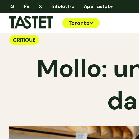
IG
FB
X
Infolettre
App Tastet+
Toronto
CRITIQUE
Mollo: u
da