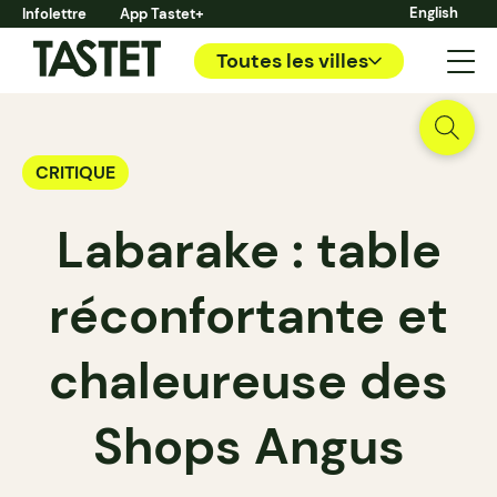
English
Infolettre
App Tastet+
Toutes les villes
CRITIQUE
Labarake : table
réconfortante et
chaleureuse des
Shops Angus