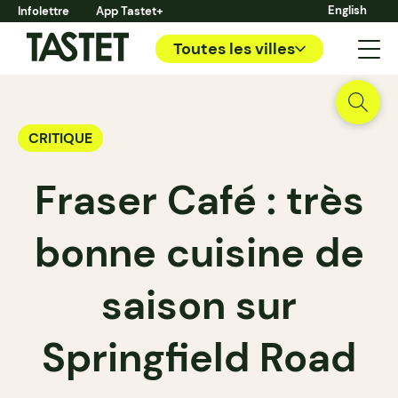
English
Infolettre
App Tastet+
Toutes les villes
CRITIQUE
Fraser Café : très
bonne cuisine de
saison sur
Springfield Road