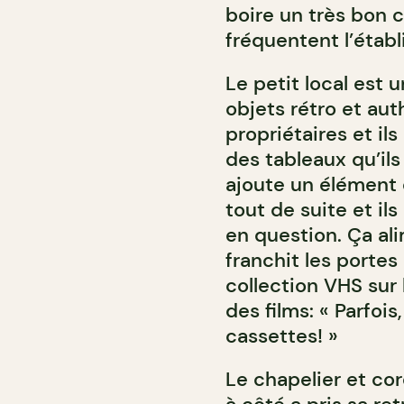
boire un très bon c
fréquentent l’étab
Le petit local est 
objets rétro et aut
propriétaires et i
des tableaux qu’il
ajoute un élément d
tout de suite et il
en question. Ça al
franchit les porte
collection VHS sur l
des films: « Parfoi
cassettes! »
Le chapelier et cor