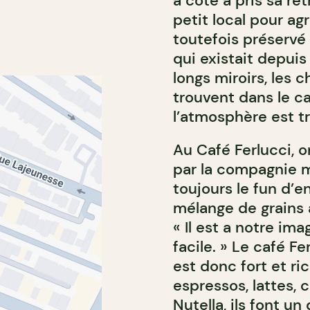
à côté a pris sa ret
petit local pour agr
toutefois préservé 
qui existait depuis
longs miroirs, les 
trouvent dans le c
l’atmosphère est tr
Au Café Ferlucci, on
par la compagnie 
toujours le fun d’
mélange de grains a
« Il est a notre im
facile. » Le café Fe
est donc fort et ri
espressos, lattes,
Nutella, ils font un