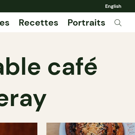
English
es
Recettes
Portraits
able café
leray