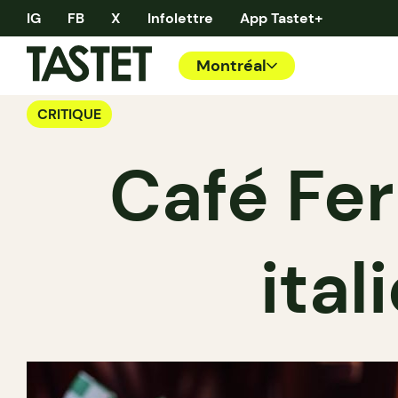
IG
FB
X
Infolettre
App Tastet+
Montréal
CRITIQUE
Café Fer
ital