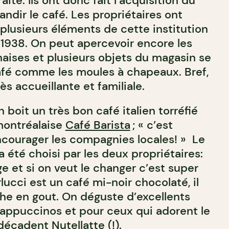
raite. Ils ont donc fait l’acquisition du
andir le café. Les propriétaires ont
plusieurs éléments de cette institution
 1938. On peut apercevoir encore les
chaises et plusieurs objets du magasin se
afé comme les moules à chapeaux. Bref,
ès accueillante et familiale.
 boit un très bon café italien torréfié
montréalaise
Café Barista
; « c’est
encourager les compagnies locales! » Le
 été choisi par les deux propriétaires:
age et si on veut le changer c’est super
rlucci est un café mi-noir chocolaté, il
che en gout. On déguste d’excellents
 cappuccinos et pour ceux qui adorent le
 décadent Nutellatte (!).