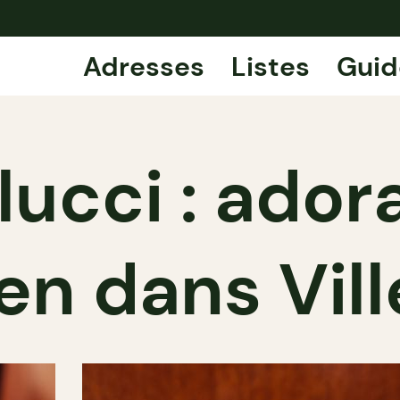
Adresses
Listes
Guid
lucci : ador
ien dans Vil