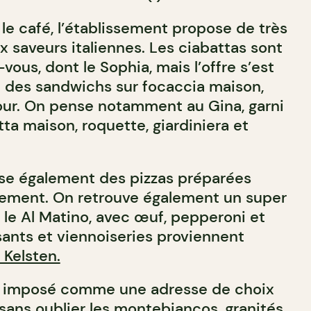
e café, l’établissement propose de très
 saveurs italiennes. Les ciabattas sont
vous, dont le Sophia, mais l’offre s’est
c des sandwichs sur focaccia maison,
our. On pense notamment au Gina, garni
tta maison, roquette, giardiniera et
se également des pizzas préparées
ement. On retrouve également un super
le Al Matino, avec œuf, pepperoni et
sants et viennoiseries proviennent
 Kelsten.
si imposé comme une adresse de choix
 sans oublier les montebiancos, granités