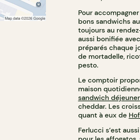
Pour accompagner l
bons sandwichs aux
toujours au rendez-
aussi bonifiée ave
préparés chaque j
de mortadelle, rico
pesto.
Le comptoir propo
maison quotidienn
sandwich déjeuner
cheddar. Les crois
quant à eux de
Hof
Ferlucci s’est aus
pour les
affogatos
,