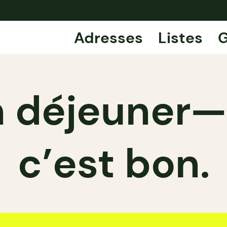
Adresses
Listes
G
 déjeuner—a
c’est bon.