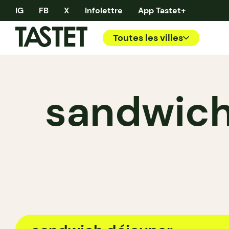
IG
FB
X
Infolettre
App Tastet+
Toutes les villes
sandwich