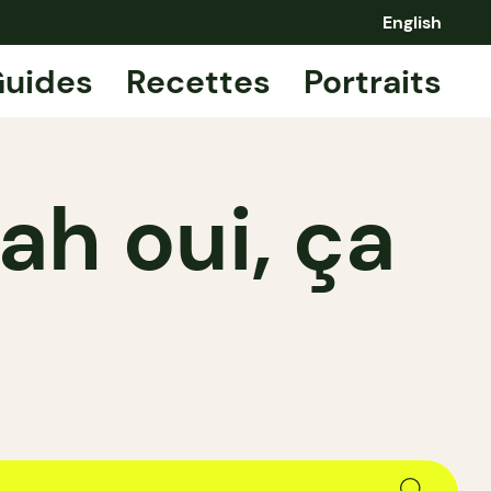
English
uides
Recettes
Portraits
h oui, ça