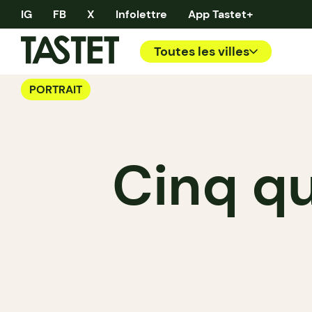
IG
FB
X
Infolettre
App Tastet+
Toutes les villes
PORTRAIT
Cinq qu