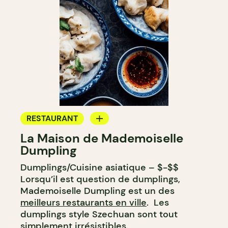
RESTAURANT
La Maison de Mademoiselle
ÉPICERIE / DEP
Dumpling
COMPTOIR
Dumplings/Cuisine asiatique – $-$$
Lorsqu’il est question de dumplings,
Mademoiselle Dumpling est un des
meilleurs restaurants en ville
. Les
dumplings style Szechuan sont tout
simplement irrésistibles.