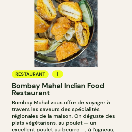
RESTAURANT
Bombay Mahal Indian Food
APPORTEZ VOTRE VIN
Restaurant
Bombay Mahal vous offre de voyager à
travers les saveurs des spécialités
régionales de la maison. On déguste des
plats végétariens, au poulet — un
excellent poulet au beurre —, à l’agneau,