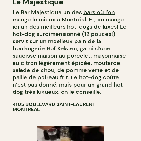
Le Majestique
BAR À VIN
Le Bar Majestique un des
bars où l’on
BAR À COCKTAIL
mange le mieux à Montréal
. Et, on mange
ici un des meilleurs hot-dogs de luxes! Le
hot-dog surdimensionné (12 pouces!)
servit sur un moelleux pain de la
boulangerie
Hof Kelsten
, garni d’une
saucisse maison au porcelet, mayonnaise
au citron légèrement épicée, moutarde,
salade de chou, de pomme verte et de
paille de poireau frit. Le hot-dog coûte
n’est pas donné, mais pour un grand hot-
dog très luxueux, on le conseille.
4105 BOULEVARD SAINT-LAURENT
MONTRÉAL