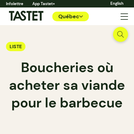
English
Infolettre
App Tastet+
Québec
LISTE
Boucheries où
acheter sa viande
pour le barbecue