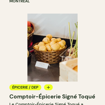
MONTRÉAL
ÉPICERIE / DEP
Comptoir-Épicerie Signé Toqué
BOUCHERIE
Le
Comptoir-Épicerie Signé Toqué
a