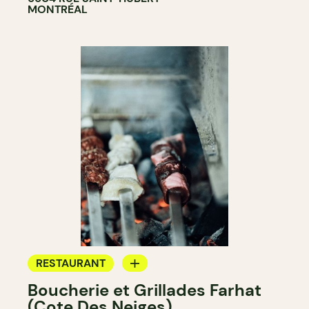
MONTRÉAL
RESTAURANT
Boucherie et Grillades Farhat
ÉPICERIE / DEP
(Cote Des Neiges)