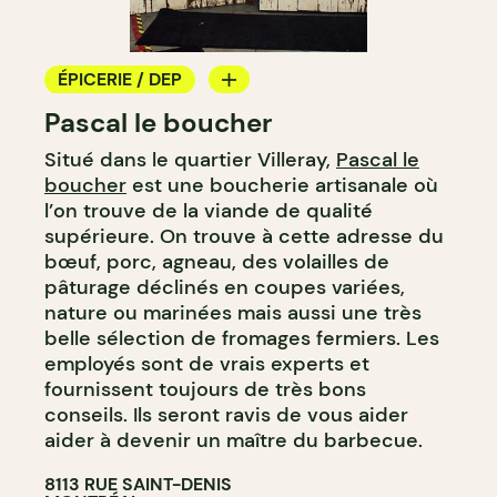
ÉPICERIE / DEP
Pascal le boucher
COMPTOIR
Situé dans le quartier Villeray,
Pascal le
BOUCHERIE
boucher
est une boucherie artisanale où
CAVISTE
l’on trouve de la viande de qualité
supérieure. On trouve à cette adresse du
bœuf, porc, agneau, des volailles de
pâturage déclinés en coupes variées,
nature ou marinées mais aussi une très
belle sélection de fromages fermiers. Les
employés sont de vrais experts et
fournissent toujours de très bons
conseils. Ils seront ravis de vous aider
aider à devenir un maître du barbecue.
8113 RUE SAINT-DENIS