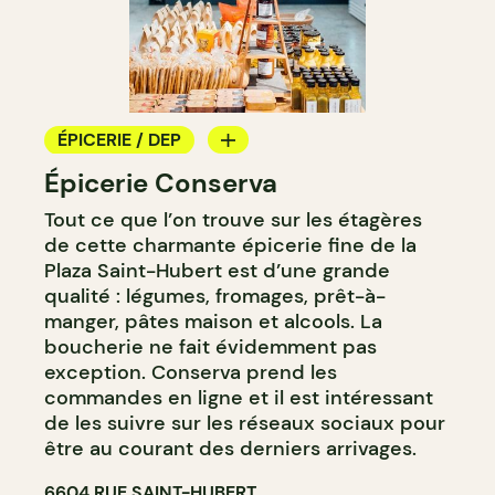
ÉPICERIE / DEP
Épicerie Conserva
COMPTOIR
Tout ce que l’on trouve sur les étagères
BOUCHERIE
de cette charmante épicerie fine de la
CAVISTE
Plaza Saint-Hubert est d’une grande
qualité : légumes, fromages, prêt-à-
manger, pâtes maison et alcools. La
boucherie ne fait évidemment pas
exception. Conserva prend les
commandes en ligne et il est intéressant
de les suivre sur les réseaux sociaux pour
être au courant des derniers arrivages.
6604 RUE SAINT-HUBERT