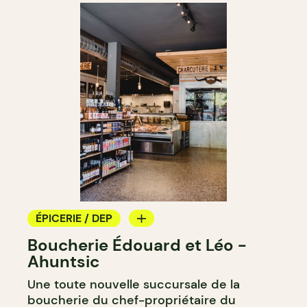
ÉPICERIE / DEP
Boucherie Édouard et Léo -
BOUCHERIE
Ahuntsic
Une toute nouvelle succursale de la
boucherie du chef-propriétaire du