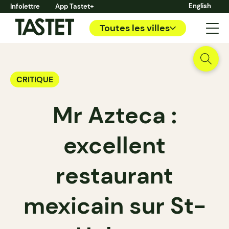
English
Infolettre
App Tastet+
Toutes les villes
CRITIQUE
Mr Azteca :
excellent
restaurant
mexicain sur St-