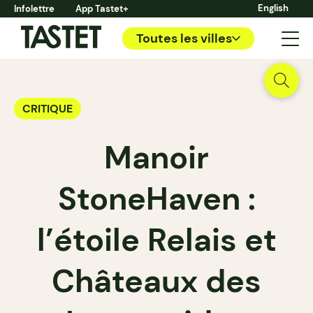
English
Infolettre
App Tastet+
Toutes les villes
CRITIQUE
Manoir
StoneHaven :
l’étoile Relais et
Châteaux des