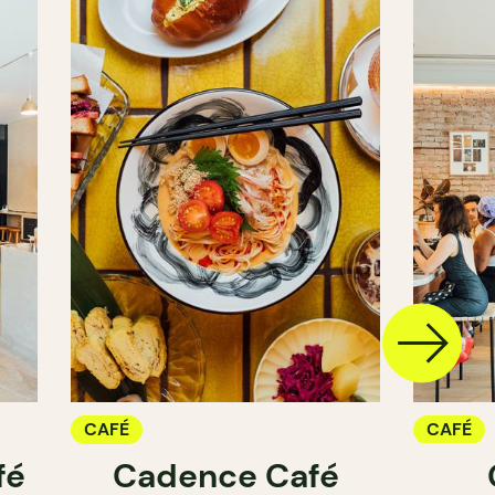
CAFÉ
CAFÉ
fé
Cadence Café
COMPT