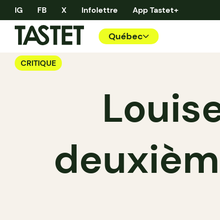
IG
FB
X
Infolettre
App Tastet+
Québec
CRITIQUE
Louise
deuxième