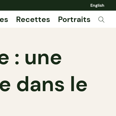
English
es
Recettes
Portraits
e : une
e dans le