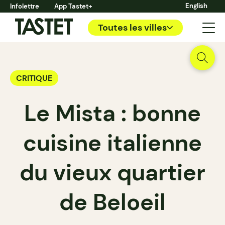
English
Infolettre
App Tastet+
Toutes les villes
CRITIQUE
Le Mista : bonne
cuisine italienne
du vieux quartier
de Beloeil