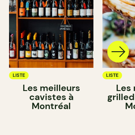
LISTE
LISTE
Les meilleurs
Les 
cavistes à
grille
Montréal
Mo