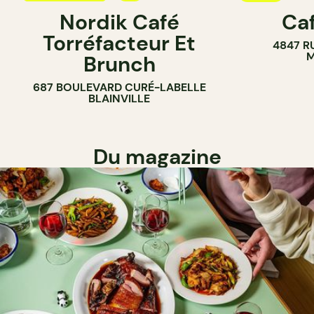
Nordik Café
Caf
CAFÉ
Torréfacteur Et
4847 R
M
Brunch
687 BOULEVARD CURÉ-LABELLE
BLAINVILLE
Du magazine