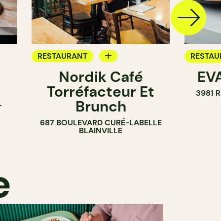
RESTAURANT
RESTAU
Nordik Café
EVA
CAFÉ
Torréfacteur Et
3981 
Brunch
T
687 BOULEVARD CURÉ-LABELLE
BLAINVILLE
e