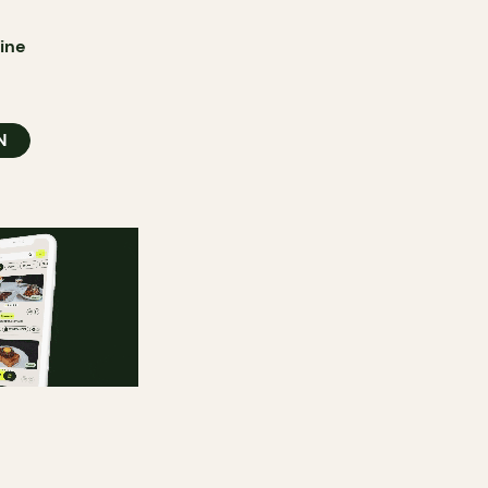
ine
N