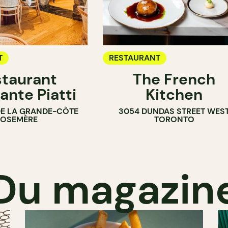
T
RESTAURANT
taurant
The French
ante Piatti
Kitchen
DE LA GRANDE-CÔTE
3054 DUNDAS STREET WES
ROSEMÈRE
TORONTO
Du magazin