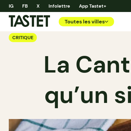
IG
FB
X
Infolettre
App Tastet+
Toutes les villes
CRITIQUE
La Cant
qu’un s