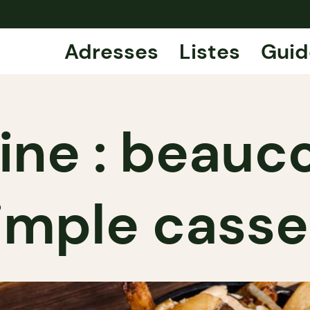
Adresses
Listes
Guid
ine : beauc
imple cass