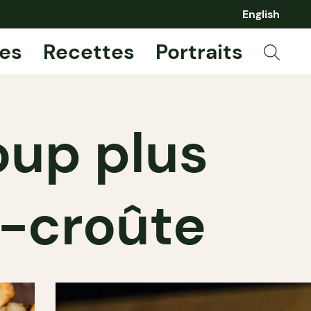
English
es
Recettes
Portraits
oup plus
e-croûte