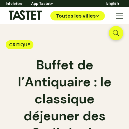
English
Infolettre
App Tastet+
Toutes les villes
CRITIQUE
Buffet de
l’Antiquaire : le
classique
déjeuner des