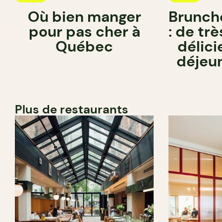
Où bien manger
Brunch
pour pas cher à
: de tr
Québec
délici
déjeun
Plus de restaurants