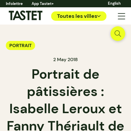
English
Infolettre
App Tastet+
Toutes les villes
PORTRAIT
2 May 2018
Portrait de
pâtissières :
Isabelle Leroux et
Fanny Thériault de