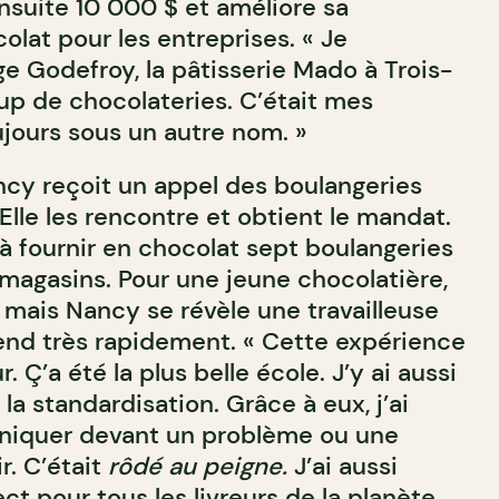
suite 10 000 $ et améliore sa
olat pour les entreprises. « Je
ge Godefroy, la pâtisserie Mado à Trois-
up de chocolateries. C’était mes
ujours sous un autre nom. »
ancy reçoit un appel des boulangeries
lle les rencontre et obtient le mandat.
fournir en chocolat sept boulangeries
 magasins. Pour une jeune chocolatière,
e, mais Nancy se révèle une travailleuse
nd très rapidement. « Cette expérience
r. Ç’a été la plus belle école. J’y ai aussi
la standardisation. Grâce à eux, j’ai
aniquer devant un problème ou une
r. C’était
rôdé au peigne.
J’ai aussi
 pour tous les livreurs de la planète.