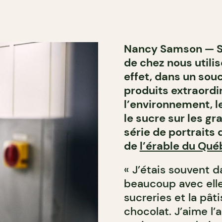
Nancy Samson — Sa
de chez nous utili
effet, dans un souci
produits extraordi
l’environnement, l
le sucre sur les gr
série de portraits
de
l’érable du Qu
« J’étais souvent d
beaucoup avec elle.
sucreries et la pât
chocolat. J’aime l’