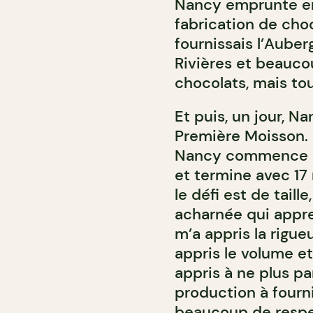
Nancy emprunte en
fabrication de choc
fournissais l’Auber
Rivières et beauco
chocolats, mais to
Et puis, un jour, N
Première Moisson. E
Nancy commence à 
et termine avec 17
le défi est de taill
acharnée qui appre
m’a appris la rigueu
appris le volume et 
appris à ne plus p
production à fourni
beaucoup de respect