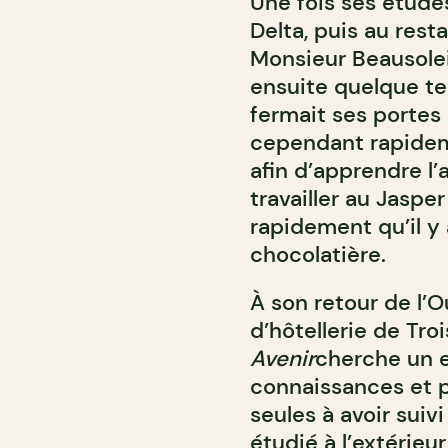
Une fois ses études
Delta, puis au rest
Monsieur Beausolei
ensuite quelque te
fermait ses portes 
cependant rapidem
afin d’apprendre l
travailler au Jaspe
rapidement qu’il y
chocolatière.
À son retour de l’O
d’hôtellerie de Tr
Avenir
cherche un 
connaissances et p
seules à avoir suiv
étudié à l’extérieu