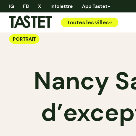
IG
FB
X
Infolettre
App Tastet+
Toutes les villes
PORTRAIT
Nancy Sa
d’except