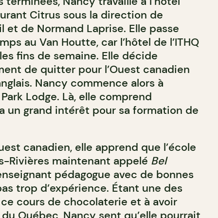
 terminées, Nancy travaille à l’hôtel
aurant Citrus sous la direction de
l et de Normand Laprise. Elle passe
mps au Van Houtte, car l’hôtel de l’ITHQ
les fins de semaine. Elle décide
ent de quitter pour l’Ouest canadien
’anglais. Nancy commence alors à
r Park Lodge. Là, elle comprend
 a un grand intérêt pour sa formation de
uest canadien, elle apprend que l’école
ois-Rivières maintenant appelé
Bel
enseignant pédagogue avec de bonnes
as trop d’expérience. Étant une des
i ce cours de chocolaterie et à avoir
r du Québec, Nancy sent qu’elle pourrait