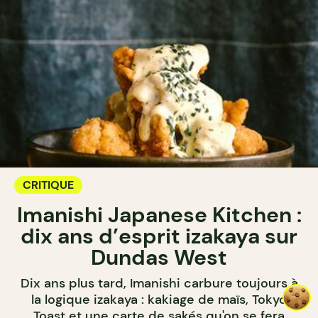
CRITIQUE
Imanishi Japanese Kitchen :
dix ans d’esprit izakaya sur
Dundas West
Dix ans plus tard, Imanishi carbure toujours à
la logique izakaya : kakiage de maïs, Tokyo
Toast et une carte de sakés qu'on se fera