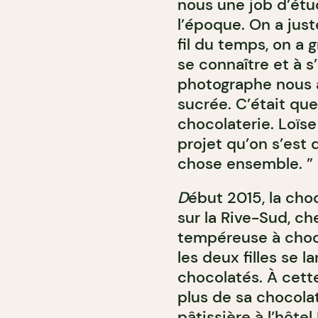
nous une job d’étud
l’époque. On a just
fil du temps, on a 
se connaître et à 
photographe nous a
sucrée. C’était que
chocolaterie. Loïse
projet qu’on s’est d
chose ensemble. ” 
D
ébut 2015, la choc
sur la Rive-Sud, ch
tempéreuse à choco
les deux filles se 
chocolatés. À cett
plus de sa chocolat
pâtissière à l’hôtel