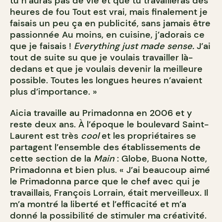
tu n’auras pas de vie et que tu travailleras des
heures de fou Tout est vrai, mais finalement je
faisais un peu ça en publicité, sans jamais être
passionnée Au moins, en cuisine, j’adorais ce
que je faisais !
Everything just made sense.
J’ai
tout de suite su que je voulais travailler là-
dedans et que je voulais devenir la meilleure
possible. Toutes les longues heures n’avaient
plus d’importance. »
Aicia travaille au Primadonna en 2006 et y
reste deux ans. À l’époque le boulevard Saint-
Laurent est très
cool
et les propriétaires se
partagent l’ensemble des établissements de
cette section de la
Main
: Globe, Buona Notte,
Primadonna et bien plus. « J’ai beaucoup aimé
le Primadonna parce que le chef avec qui je
travaillais, François Lorrain, était merveilleux. Il
m’a montré la liberté et l’efficacité et m’a
donné la possibilité de stimuler ma créativité.