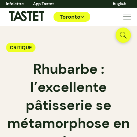
English
Infolettre
App Tastet+
Toronto
CRITIQUE
Rhubarbe :
l’excellente
pâtisserie se
métamorphose en