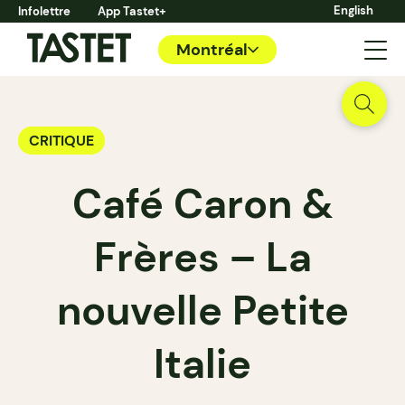
English
Infolettre
App Tastet+
Montréal
CRITIQUE
Café Caron &
Frères – La
nouvelle Petite
Italie