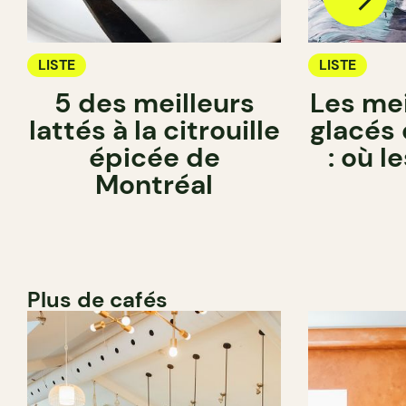
LISTE
LISTE
5 des meilleurs
Les mei
lattés à la citrouille
glacés
épicée de
: où l
Montréal
Plus de cafés