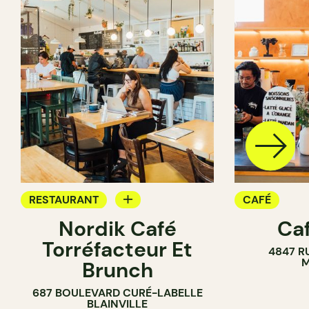
RESTAURANT
CAFÉ
Nordik Café
Caf
CAFÉ
Torréfacteur Et
4847 R
M
Brunch
687 BOULEVARD CURÉ-LABELLE
BLAINVILLE