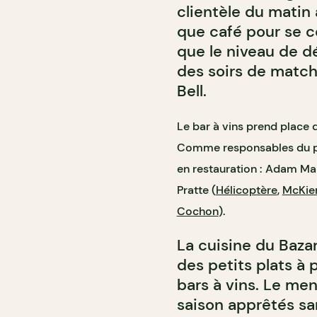
clientèle du matin 
que café pour se co
que le niveau de d
des soirs de matc
Bell.
Le bar à vins prend place 
Comme responsables du pro
en restauration : Adam Mar
Pratte (
Hélicoptère
,
McKie
Cochon
).
La cuisine du Baza
des petits plats à
bars à vins. Le me
saison apprêtés sa