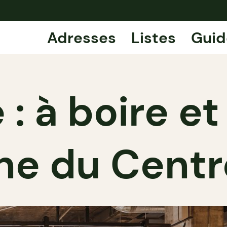
Adresses
Listes
Guid
 : à boire e
he du Centre