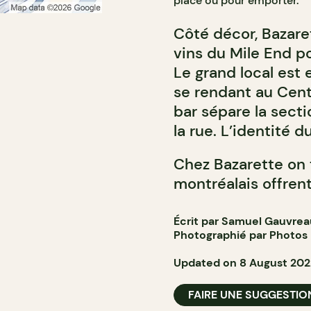
place ou pour emporter.
Côté décor, Bazaret
vins du Mile End po
Le grand local est 
se rendant au Centr
bar sépare la sect
la rue. L’identité d
Chez Bazarette on 
montréalais offrent
Écrit par Samuel Gauvrea
Photographié par
Photos
Updated on 8 August 202
FAIRE UNE SUGGESTIO