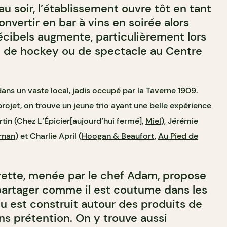
au soir, l’établissement ouvre tôt en tant
nvertir en bar à vins en soirée alors
écibels augmente, particulièrement lors
h de hockey ou de spectacle au Centre
dans un vaste local, jadis occupé par la Taverne 1909.
jet, on trouve un jeune trio ayant une belle expérience
tin (Chez L’Épicier[aujourd’hui fermé],
Miel
), Jérémie
rnan
) et Charlie April (
Hoogan & Beaufort
,
Au Pied de
rette, menée par le chef Adam, propose
 partager comme il est coutume dans les
nu est construit autour des produits de
ns prétention. On y trouve aussi