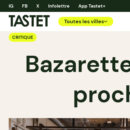
IG
FB
X
Infolettre
App Tastet+
Toutes les villes
CRITIQUE
Bazarette
proc