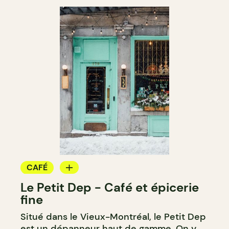
CAFÉ
Le Petit Dep - Café et épicerie
ÉPICERIE / DEP
fine
CRÈME GLACÉE
Situé dans le Vieux-Montréal, le Petit Dep
COMPTOIR
est un dépanneur haut de gamme. On y