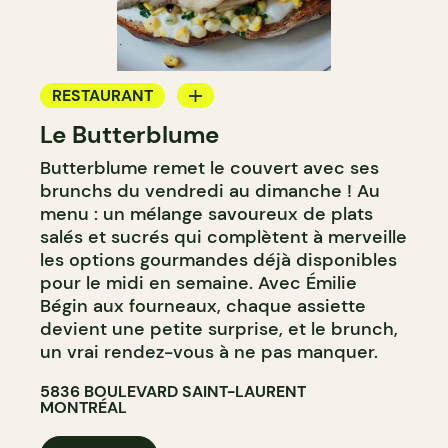
RESTAURANT
Le Butterblume
CAFÉ
Butterblume remet le couvert avec ses
BOULANGERIE
brunchs du vendredi au dimanche ! Au
ÉPICERIE / DEP
menu : un mélange savoureux de plats
salés et sucrés qui complètent à merveille
les options gourmandes déjà disponibles
pour le midi en semaine. Avec Émilie
Bégin aux fourneaux, chaque assiette
devient une petite surprise, et le brunch,
un vrai rendez-vous à ne pas manquer.
5836 BOULEVARD SAINT-LAURENT
MONTRÉAL