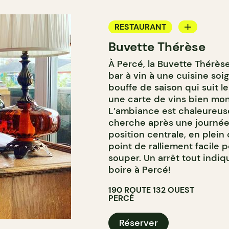
RESTAURANT
Buvette Thérèse
BAR À VIN
À Percé, la Buvette Thérèse
bar à vin à une cuisine soi
bouffe de saison qui suit l
une carte de vins bien mont
L’ambiance est chaleureuse
cherche après une journée 
position centrale, en plein 
point de ralliement facile 
souper. Un arrêt tout indi
boire à Percé!
190 ROUTE 132 OUEST
PERCÉ
Réserver