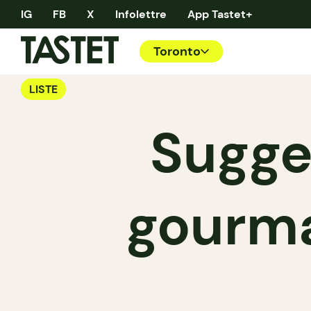
IG
FB
X
Infolettre
App Tastet+
Toronto
LISTE
Sugge
gourm