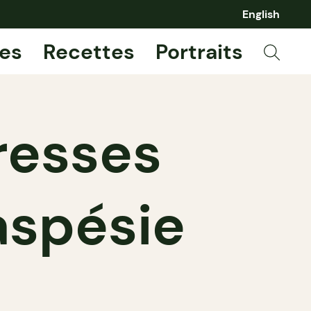
English
es
Recettes
Portraits
resses
spésie