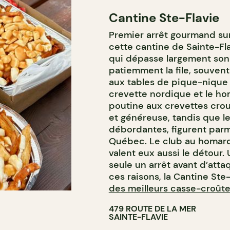
Cantine Ste-Flavie
Premier arrêt gourmand sur 
cette cantine de Sainte-Fla
qui dépasse largement son 
patiemment la file, souvent 
aux tables de pique-nique 
crevette nordique et le hom
poutine aux crevettes crou
et généreuse, tandis que les
débordantes, figurent parm
Québec. Le club au homard
valent eux aussi le détour. 
seule un arrêt avant d’atta
ces raisons, la Cantine Ste
des meilleurs casse-croût
479 ROUTE DE LA MER
SAINTE-FLAVIE