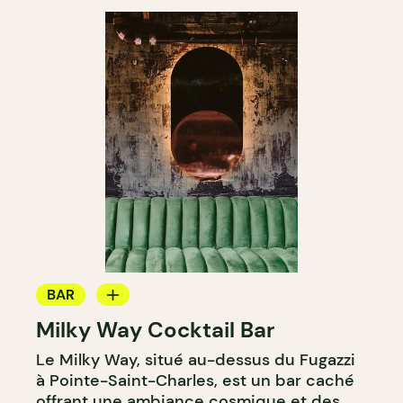
BAR
Milky Way Cocktail Bar
BAR À COCKTAIL
Le Milky Way, situé au-dessus du Fugazzi
à Pointe-Saint-Charles, est un bar caché
offrant une ambiance cosmique et des