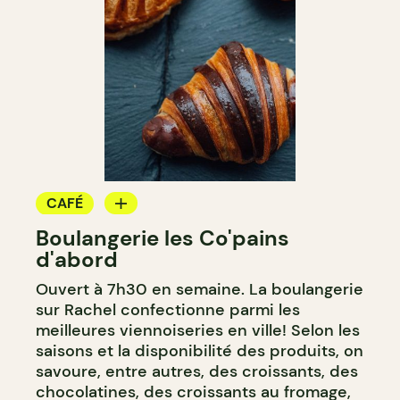
CAFÉ
Boulangerie les Co'pains
BOULANGERIE
d'abord
COMPTOIR
Ouvert à 7h30 en semaine. La boulangerie
sur Rachel confectionne parmi les
meilleures viennoiseries en ville! Selon les
saisons et la disponibilité des produits, on
savoure, entre autres, des croissants, des
chocolatines, des croissants au fromage,