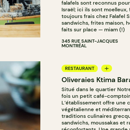
falafels sont reconnus pour
Israël; ici ils sont moelleux,
toujours frais chez Falafel 
sandwichs, frites maison, h
faits sur place — miam (!)
345 RUE SAINT-JACQUES
MONTRÉAL
RESTAURANT
Oliveraies Ktima Bar
ÉPICERIE / DEP
Situé dans le quartier Not
COMPTOIR
fois un petit café-comptoir
L’établissement offre une 
végétalienne et méditerra
traditions culinaires grecq
sandwichs, moussakas et ra
réconfortants. Une grande v