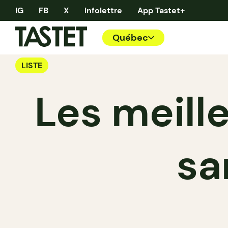
IG
FB
X
Infolettre
App Tastet+
Québec
LISTE
Les meill
sa