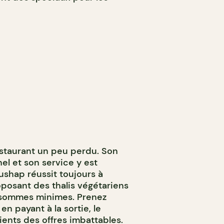
estaurant un peu perdu. Son
el et son service y est
Pushap réussit toujours à
oposant des thalis végétariens
 sommes minimes. Prenez
n payant à la sortie, le
lients des offres imbattables.