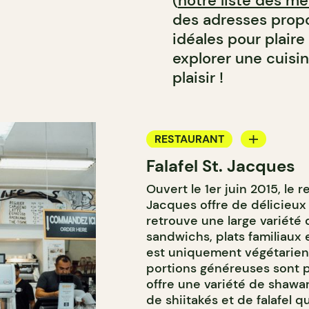
(
notre liste des me
des adresses propo
idéales pour plaire
explorer une cuisin
plaisir !
RESTAURANT
Falafel St. Jacques
ÉPICERIE / DEP
Ouvert le 1er juin 2015, le 
COMPTOIR
Jacques offre de délicieux
retrouve une large variété 
sandwichs, plats familiaux
est uniquement végétarien 
portions généreuses sont p
offre une variété de shaw
de shiitakés et de falafel qu