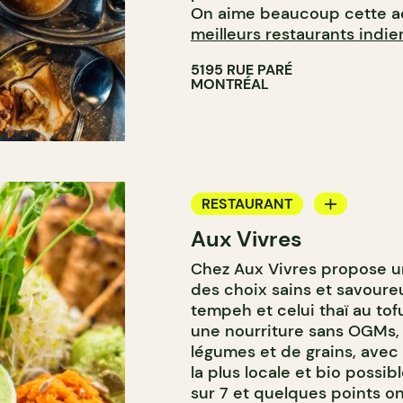
On aime beaucoup cette ad
meilleurs restaurants indie
5195 RUE PARÉ
MONTRÉAL
RESTAURANT
Aux Vivres
COMPTOIR
Chez Aux Vivres propose u
des choix sains et savoure
tempeh et celui thaï au tof
une nourriture sans OGMs,
légumes et de grains, ave
la plus locale et bio possib
sur 7 et quelques points o