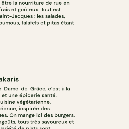
 être la nourriture de rue en
 frais et goûteux. Tout est
Saint-Jacques : les salades,
oumous, falafels et pitas étant
akaris
re-Dame-de-Grâce, c’est à la
 et une épicerie santé.
cuisine végétarienne,
néenne, inspirée des
ues. On mange ici des burgers,
goûts, tous très savoureux et
ariété de plats sont