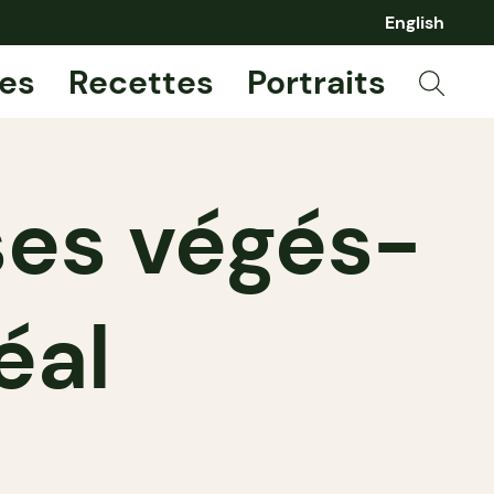
English
es
Recettes
Portraits
ses végés-
éal