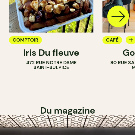
COMPTOIR
CAFÉ
Iris Du fleuve
Go
COMPTOIR
472 RUE NOTRE DAME
80 RUE SA
SAINT-SULPICE
M
Du magazine