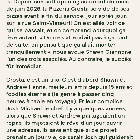
là. Depuis son soft opening au début du mois
de juin 2026, la Pizzeria Crosta se vide de ses
pizzas
avant la fin du service, jour après jour,
sur la rue Saint-Viateur!! On est allés voir ce
qui se passait, et on comprend pourquoi ça
lève autant. « On ne s’attendait pas à ça tout
de suite, on pensait que ça allait monter
tranquillement », nous avoue Shawn Giannone,
l’un des trois associés. Au contraire, le succès
fût immédiat.
Crosta, c’est un trio. C’est d’abord Shawn et
Andrew Hanna, meilleurs amis depuis 15 ans et
foodies éternels (le genre à passer cinq
heures à table en voyage). Et leur complice
Josh Michael, le chef. Il y a quelques années,
alors que Shawn et Andrew partageaient un
repas, ils mijotaient le rêve d’un jour ouvrir
une adresse. Ils savaient que si ce projet
prenait un jour vie, ce serait Josh qui guiderait