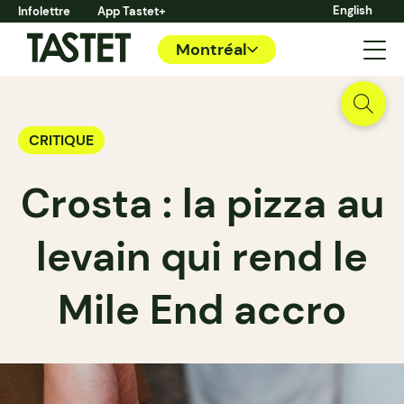
English
Infolettre
App Tastet+
Montréal
CRITIQUE
Crosta : la pizza au
levain qui rend le
Mile End accro