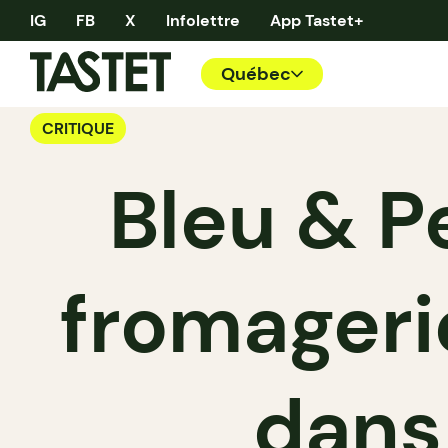
IG
FB
X
Infolettre
App Tastet+
Québec
CRITIQUE
Bleu & Pe
fromageri
dans