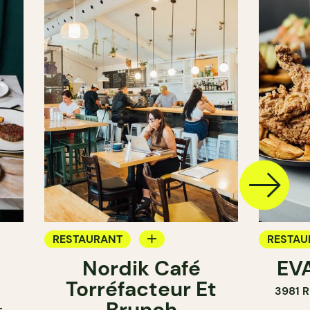
RESTAURANT
RESTAU
Nordik Café
EVA
CAFÉ
Torréfacteur Et
3981 
Brunch