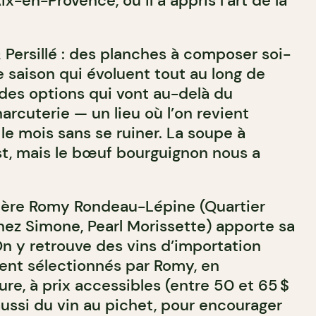
ix-en-Provence, où il a appris l’art de la
Persillé : des planches à composer soi-
 saison qui évoluent tout au long de
 des options qui vont au-delà du
arcuterie — un lieu où l’on revient
 le mois sans se ruiner. La soupe à
st, mais le bœuf bourguignon nous a
lière Romy Rondeau-Lépine (Quartier
hez Simone, Pearl Morissette) apporte sa
On y retrouve des vins d’importation
ent sélectionnés par Romy, en
re, à prix accessibles (entre 50 et 65 $
 aussi du vin au pichet, pour encourager