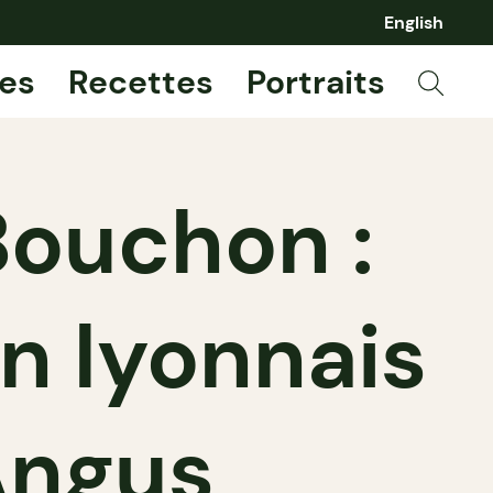
English
es
Recettes
Portraits
 Bouchon :
n lyonnais
Angus