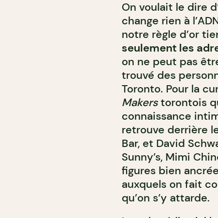
On voulait le dire 
change rien à l’ADN
notre règle d’or ti
seulement les adr
on ne peut pas êtr
trouvé des personn
Toronto. Pour la cu
Makers
torontois qu
connaissance intim
retrouve derrière l
Bar, et David Schwar
Sunny’s, Mimi Chin
figures bien ancrée
auxquels on fait c
qu’on s’y attarde.