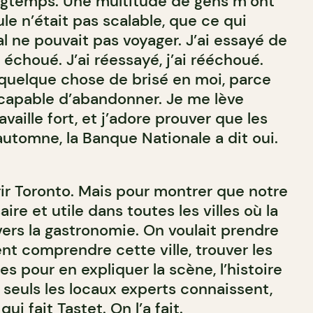
ngtemps. Une multitude de gens m’ont
le n’était pas scalable, que ce qui
l ne pouvait pas voyager. J’ai essayé de
i échoué. J’ai réessayé, j’ai rééchoué.
r quelque chose de brisé en moi, parce
 capable d’abandonner. Je me lève
vaille fort, et j’adore prouver que les
automne, la Banque Nationale a dit oui.
rir Toronto. Mais pour montrer que notre
ire et utile dans toutes les villes où la
avers la gastronomie. On voulait prendre
nt comprendre cette ville, trouver les
s pour en expliquer la scène, l’histoire
 seuls les locaux experts connaissent,
ui fait Tastet. On l’a fait.