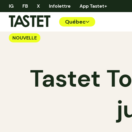
IG
FB
X
Infolettre
App Tastet+
Québec
NOUVELLE
Tastet To
j