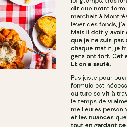
longtemps, très lo
dit que notre formu
marchait à Montréa
lever des fonds, j’a
Mais il doit y avoi
que je ne suis pas
chaque matin, je tra
gens ont tort. Cet 
Et on a sauté.
Pas juste pour ouv
formule est nécessa
culture se vit à tr
le temps de vraime
meilleures personne
et les nuances que
tout en gardant ce q