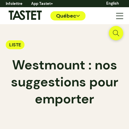
English
Infolettre
App Tastet+
Québec
LISTE
Westmount : nos
suggestions pour
emporter