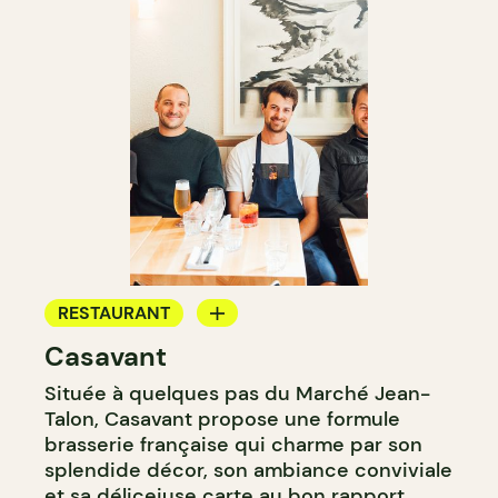
RESTAURANT
Casavant
BAR À VIN
Située à quelques pas du Marché Jean-
Talon, Casavant propose une formule
brasserie française qui charme par son
splendide décor, son ambiance conviviale
et sa déliceiuse carte au bon rapport