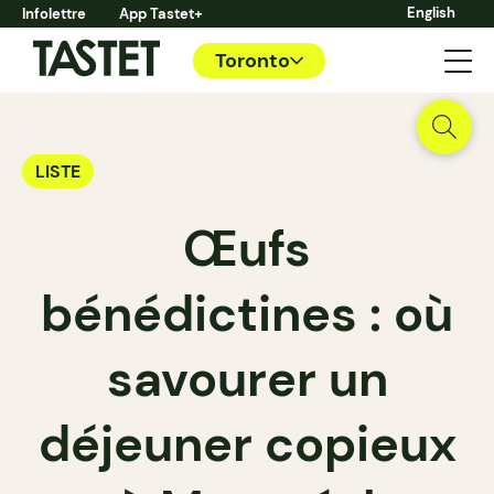
English
Infolettre
App Tastet+
Toronto
LISTE
Œufs
bénédictines : où
savourer un
déjeuner copieux