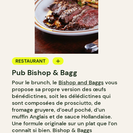
RESTAURANT
Pub Bishop & Bagg
BAR
Pour le brunch, le
Bishop and Baggs
vous
MICROBRASSERIE
propose sa propre version des œufs
bénédictines, soit les délédictines qui
sont composées de prosciutto, de
fromage gruyere, d’oeuf poché, d’un
muffin Anglais et de sauce Hollandaise.
Une formule originale sur un plat que l’on
connaît si bien. Bishop & Baggs