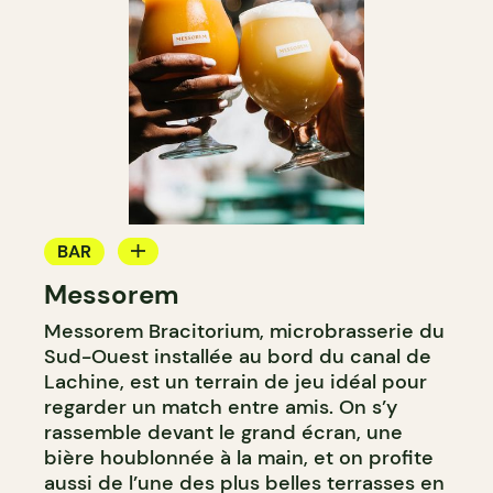
BAR
Messorem
MICROBRASSERIE
Messorem Bracitorium, microbrasserie du
Sud-Ouest installée au bord du canal de
Lachine, est un terrain de jeu idéal pour
regarder un match entre amis. On s’y
rassemble devant le grand écran, une
bière houblonnée à la main, et on profite
aussi de l’une des plus belles terrasses en