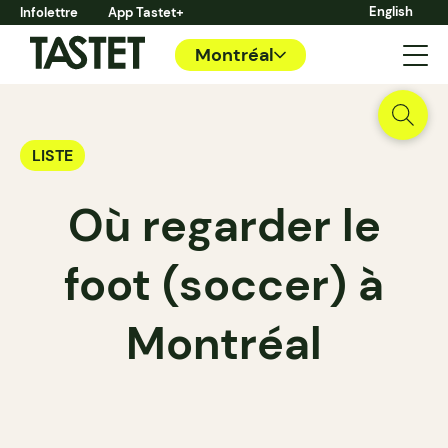
English
Infolettre
App Tastet+
Montréal
LISTE
Où regarder le
foot (soccer) à
Montréal