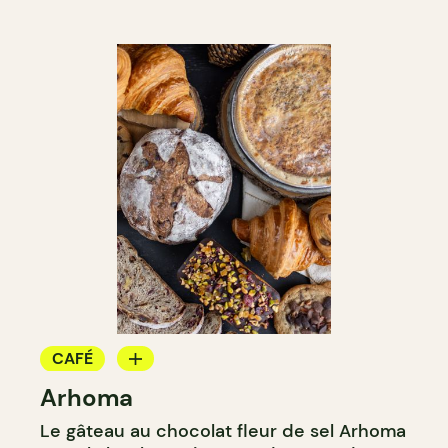
CAFÉ
Arhoma
BOULANGERIE
Le gâteau au chocolat fleur de sel Arhoma
ÉPICERIE / DEP