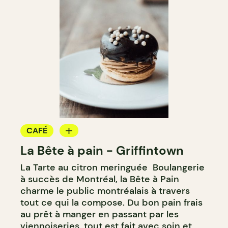
CAFÉ
La Bête à pain - Griffintown
BOULANGERIE
La Tarte au citron meringuée Boulangerie
COMPTOIR
à succès de Montréal, la Bête à Pain
CAVISTE
charme le public montréalais à travers
tout ce qui la compose. Du bon pain frais
au prêt à manger en passant par les
viennoiseries, tout est fait avec soin et