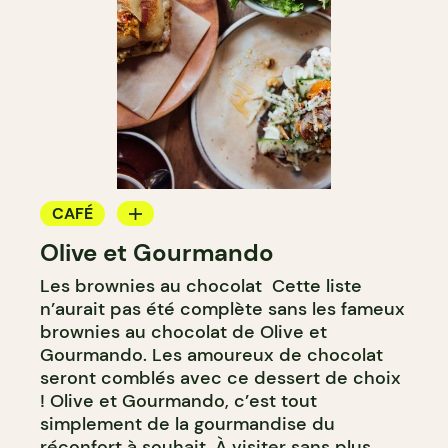
CAFÉ
Olive et Gourmando
COMPTOIR
Les brownies au chocolat Cette liste
CAVISTE
n’aurait pas été complète sans les fameux
brownies au chocolat de Olive et
Gourmando. Les amoureux de chocolat
seront comblés avec ce dessert de choix
! Olive et Gourmando, c’est tout
simplement de la gourmandise du
réconfort à souhait. À visiter sans plus