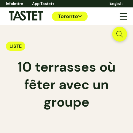
English
Infolettre
App Tastet+
Toronto
LISTE
10 terrasses où
fêter avec un
groupe