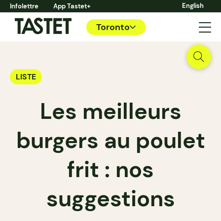
English
Infolettre
App Tastet+
Toronto
LISTE
Les meilleurs
burgers au poulet
frit : nos
suggestions