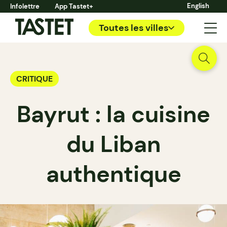
English
Infolettre
App Tastet+
Toutes les villes
CRITIQUE
Bayrut : la cuisine
du Liban
authentique