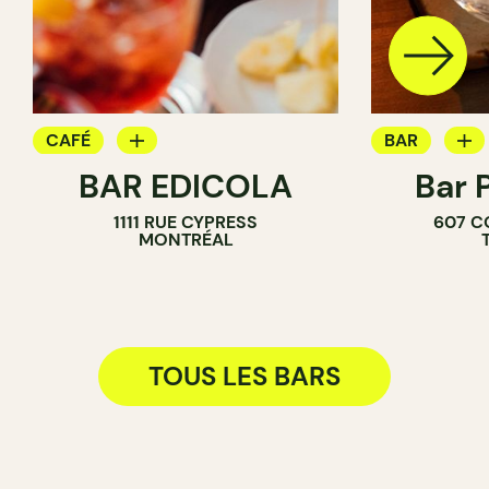
CAFÉ
BAR
BAR EDICOLA
Bar 
BAR
BAR À VIN
1111 RUE CYPRESS
607 C
BAR À COCK
MONTRÉAL
TOUS LES BARS