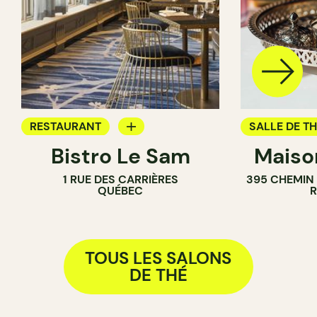
RESTAURANT
SALLE DE T
Bistro Le Sam
Maiso
BAR À VIN
1 RUE DES CARRIÈRES
395 CHEMIN
BAR À COCKTAIL
QUÉBEC
SALLE DE THÉ
TOUS LES SALONS
DE THÉ