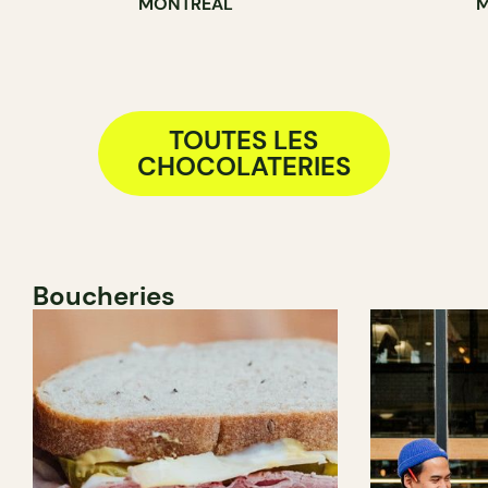
MONTRÉAL
M
COMPTOIR
TOUTES LES
CHOCOLATERIES
Boucheries