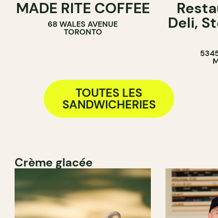
MADE RITE COFFEE
Resta
PÂTISSERIE
CAFÉ
Deli, 
68 WALES AVENUE
SANDWICHERIE
COMPTOIR
TORONTO
SANDWICHE
5345
M
TOUTES LES
SANDWICHERIES
Crème glacée