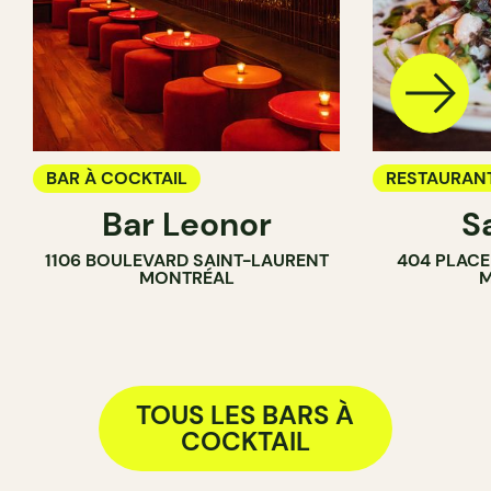
BAR À COCKTAIL
RESTAURAN
Bar Leonor
S
BAR
1106 BOULEVARD SAINT-LAURENT
404 PLACE
BAR À VIN
MONTRÉAL
M
BAR À COCK
TOUS LES BARS À
COCKTAIL