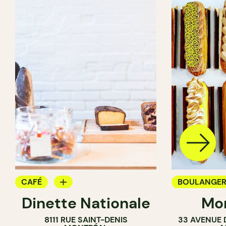
CAFÉ
BOULANGER
Dinette Nationale
Mon
ÉPICERIE
CHOCOLATE
8111 RUE SAINT-DENIS
33 AVENUE 
CRÈMERIE