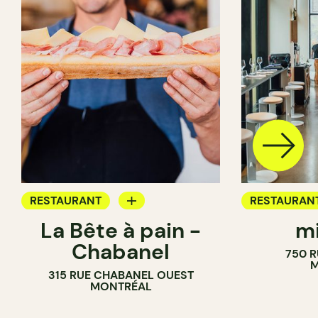
RESTAURANT
RESTAURAN
La Bête à pain -
mi
CAFÉ
CAFÉ
Chabanel
750 R
PÂTISSERIE
M
315 RUE CHABANEL OUEST
BOULANGERIE
MONTRÉAL