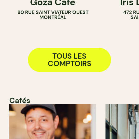
Goza Café
Iris
COMPTOIR
80 RUE SAINT VIATEUR OUEST
472 R
MONTRÉAL
SA
TOUS LES
COMPTOIRS
Cafés