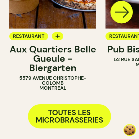
RESTAURANT
RESTAURAN
Aux Quartiers Belle
Pub Bi
BRASSERIE
BAR
Gueule -
52 RUE SA
BRASSERIE
M
Biergarten
5579 AVENUE CHRISTOPHE-
COLOMB
MONTREAL
TOUTES LES
MICROBRASSERIES