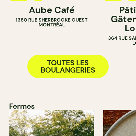
Aube Café
Pât
PÂTISSERIE
PÂTISSERIE
Gâter
1380 RUE SHERBROOKE OUEST
BOULANGERIE
BOULANGER
MONTRÉAL
Lo
COMPTOIR
COMPTOIR
364 RUE SA
L
TOUTES LES
BOULANGERIES
Fermes