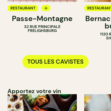
RESTAURANT
RESTAURAN
Passe-Montagne
Bernac
BAR À VIN
CAFÉ
b
32 RUE PRINCIPALE
CAVISTE
BAR À VIN
FRELIGHSBURG
1120
CAVISTE
S
TOUS LES CAVISTES
Apportez votre vin