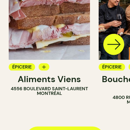
ÉPICERIE
ÉPICERIE
Aliments Viens
Bouche
COMPTOIR
COMPTOIR
4556 BOULEVARD SAINT-LAURENT
BOUCHER
BOUCHER
MONTRÉAL
4800 R
SANDWICHERIE
SANDWICHE
M