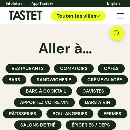
English
Infolettre
App Tastet+
Toutes les villes
Aller à…
RESTAURANTS
COMPTOIRS
CAFÉS
BARS
SANDWICHERIE
CRÈME GLACÉE
BARS À COCKTAIL
CAVISTES
APPORTEZ VOTRE VIN
BARS À VIN
PÂTISSERIES
BOULANGERIES
FERMES
SALONS DE THÉ
ÉPICERIES / DEPS