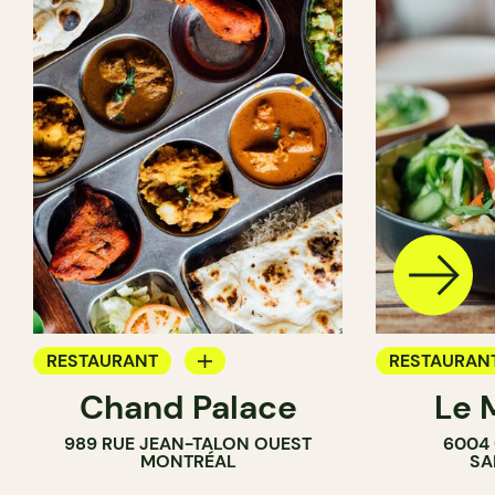
RESTAURANT
RESTAURAN
Chand Palace
Le 
APPORTEZ VOTRE VIN
APPORTEZ V
989 RUE JEAN-TALON OUEST
6004 
FERME
MONTRÉAL
SA