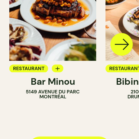
RESTAURANT
RESTAURAN
Bar Minou
Bibi
BAR À VIN
BAR À VIN
5149 AVENUE DU PARC
210
MONTRÉAL
DRU