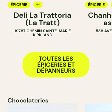
ÉPICERIE
ÉPICERIE
Deli La Trattoria
Chanhd
COMPTOIR
COMPTOIR
(La Tratt)
as
19787 CHEMIN SAINTE-MARIE
538 AVE
KIRKLAND
TOUTES LES
ÉPICERIES ET
DÉPANNEURS
Chocolateries