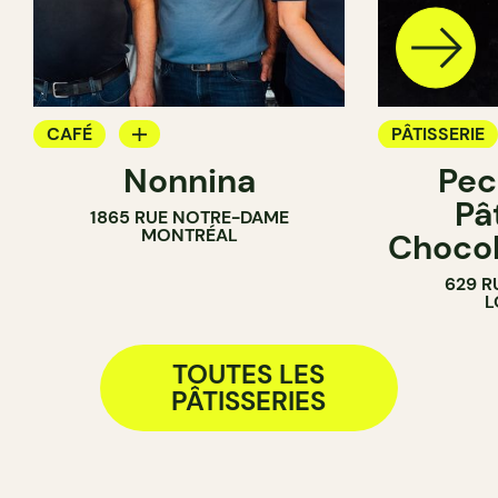
CAFÉ
PÂTISSERIE
Nonnina
Pec
PÂTISSERIE
COMPTOIR
Pâ
1865 RUE NOTRE-DAME
BOULANGERIE
CHOCOLATE
MONTRÉAL
Chocol
SANDWICHERIE
629 
L
TOUTES LES
PÂTISSERIES