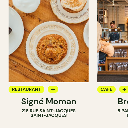
RESTAURANT
CAFÉ
Signé Moman
Br
CAFÉ
PÂTISSERIE
216 RUE SAINT-JACQUES
8 PA
BOULANGER
SAINT-JACQUES
COMPTOIR