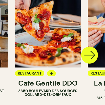
RESTAURANT
RESTAU
Cafe Gentile DDO
La 
CAFÉ
CAFÉ
ST
3350 BOULEVARD DES SOURCES
PÂTISSE
DOLLARD-DES-ORMEAUX
315
BOULAN