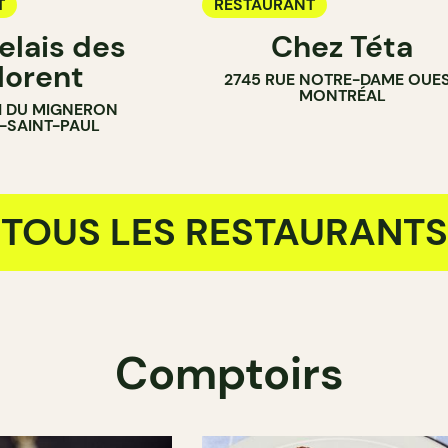
T
RESTAURANT
elais des
Chez Téta
lorent
2745 RUE NOTRE-DAME OUE
MONTRÉAL
H DU MIGNERON
E-SAINT-PAUL
TOUS LES RESTAURANTS
Comptoirs