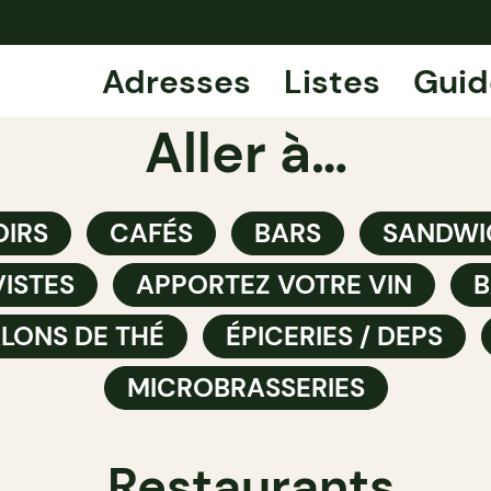
Adresses
Listes
Guid
Aller à…
IRS
CAFÉS
BARS
SANDWI
ISTES
APPORTEZ VOTRE VIN
B
LONS DE THÉ
ÉPICERIES / DEPS
MICROBRASSERIES
Restaurants