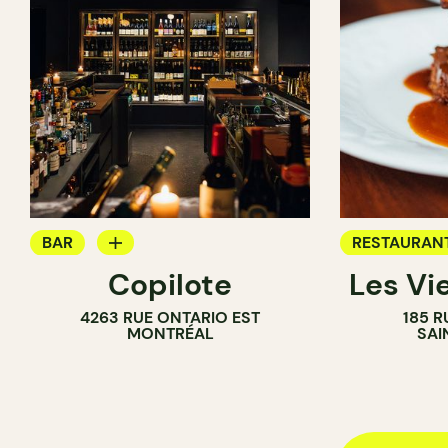
BAR
RESTAURAN
Copilote
Les Vie
BAR À VIN
BAR
4263 RUE ONTARIO EST
185 R
BAR À COCKTAIL
MONTRÉAL
SAI