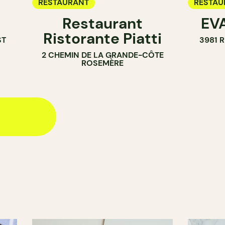
RESTAURANT
RESTAU
Restaurant
EVA
Ristorante Piatti
ST
3981 
2 CHEMIN DE LA GRANDE-CÔTE
ROSEMÈRE