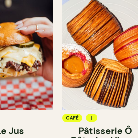
CAFÉ
Le Jus
Pâtisserie Ô
PÂTISSERIE