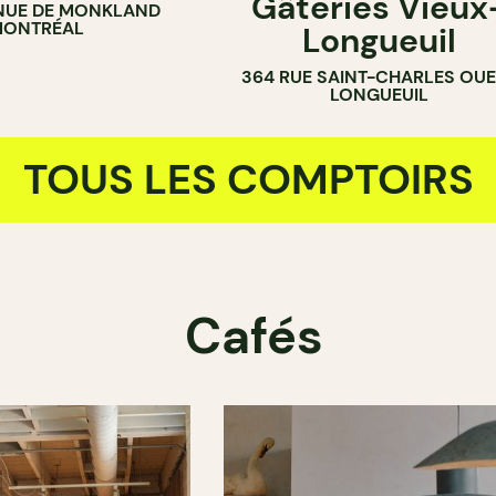
Gâteries Vieux
NUE DE MONKLAND
BOULANGERIE
ONTRÉAL
Longueuil
COMPTOIR
364 RUE SAINT-CHARLES OU
LONGUEUIL
TOUS LES COMPTOIRS
Cafés