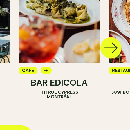
CAFÉ
RESTAU
BAR EDICOLA
BAR
BAR
1111 RUE CYPRESS
3891 B
MONTRÉAL