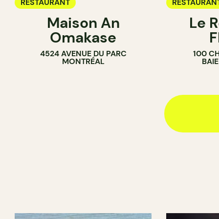
RESTAURANT
RESTAURAN
Maison An
Le R
Omakase
F
4524 AVENUE DU PARC
100 C
MONTRÉAL
BAI