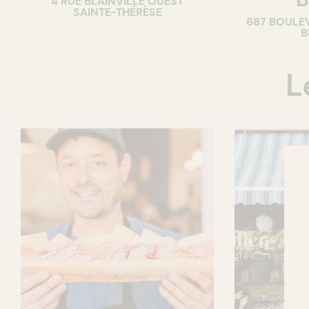
4 RUE BLAINVILLE OUEST
SAINTE-THÉRÈSE
687 BOULE
B
L