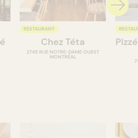
RESTAURANT
RESTAU
té
Chez Téta
Pizzé
2745 RUE NOTRE-DAME OUEST
MONTRÉAL
7