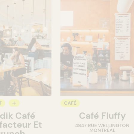
T
CAFÉ
dik Café
Café Fluffy
facteur Et
4847 RUE WELLINGTON
MONTRÉAL
runch