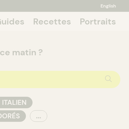
English
uides
Recettes
Portraits
 about it,
 ce matin ?
 ITALIEN
DORÉS
...