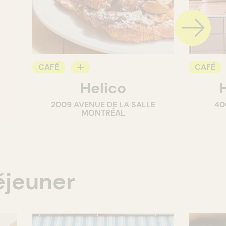
CAFÉ
CAFÉ
ie
Helico
BOULANGERIE
BOULAN
2009 AVENUE DE LA SALLE
40
COMPTOIR
MONTRÉAL
éjeuner