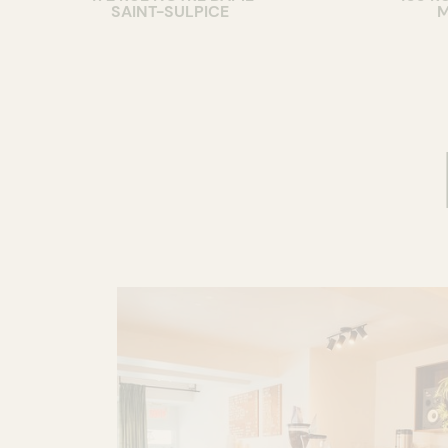
SAINT-SULPICE
M