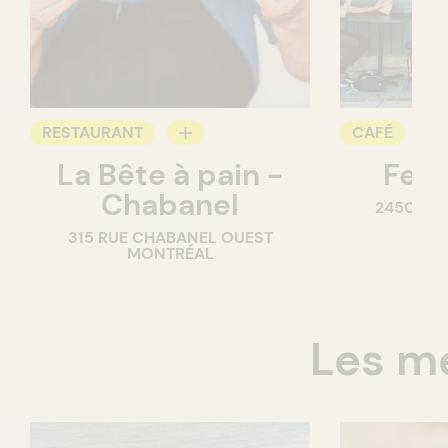
RESTAURANT
CAFÉ
La Bête à pain -
Feui
CAFÉ
PÂTISSERIE
Chabanel
2450 RUE
PÂTISSERIE
M
315 RUE CHABANEL OUEST
BOULANGERIE
MONTRÉAL
Les me