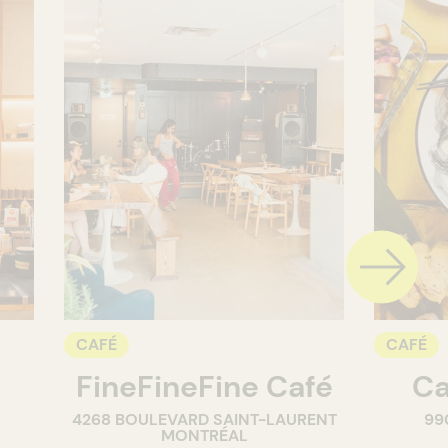
CAFÉ
CAFÉ
FineFineFine Café
Ca
4268 BOULEVARD SAINT-LAURENT
99
MONTRÉAL